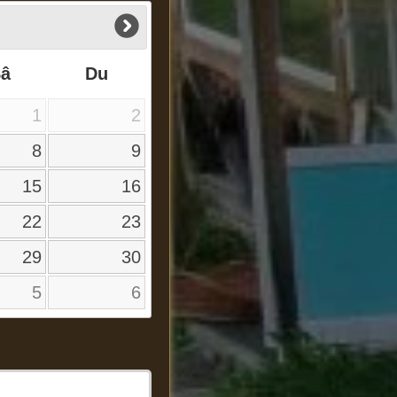
Sâ
Du
1
2
8
9
15
16
22
23
29
30
5
6