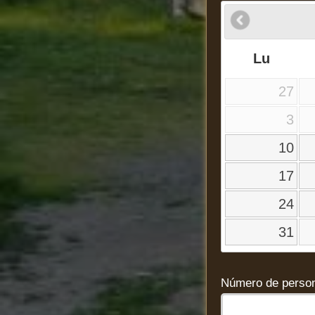
Lu
27
3
10
17
24
31
Número de person