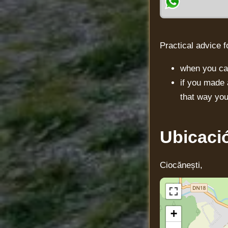
Practical advice f
when you cal
if you made 
that way you
Ubicaci
Ciocănești,
+