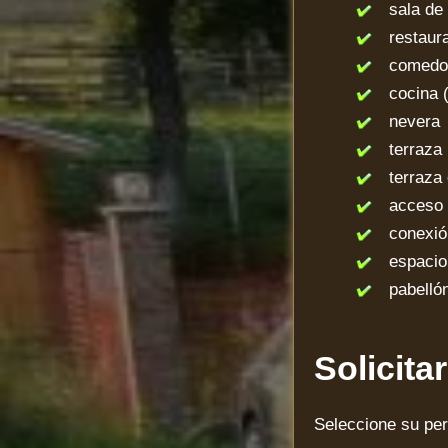
sala de 
restaura
comedo
cocina (
nevera
terraza
terraza 
acceso a 
conexión 
espacio 
pabelló
Solicita
Seleccione su per