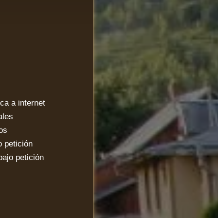
a a internet
ales
os
 petición
jo petición