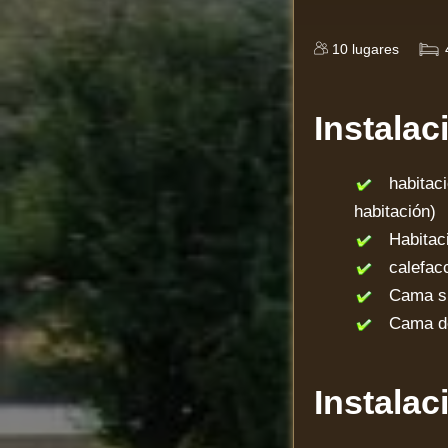
10
lugares
Instalac
habitació
habitación)
Habitaci
calefacci
Cama supl
Cama de
Instalac