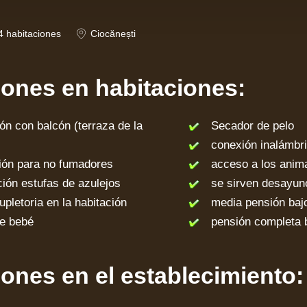
4
habitaciones
Ciocănești
iones en habitaciones:
n con balcón (terraza de la
Secador de pelo
conexión inalámbric
ón para no fumadores
acceso a los anim
ón estufas de azulejos
se sirven desayun
etoria en la habitación
media pensión bajo
 bebé
pensión completa ba
iones en el establecimiento: