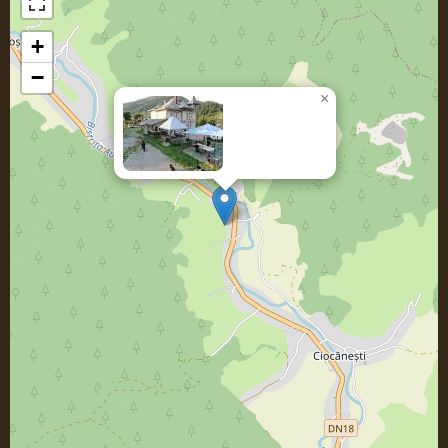
+
−
×
Pensiunea
VLADIMIR